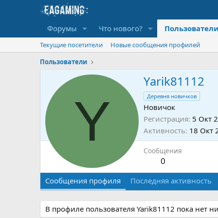
Форумы
Что нового?
Пользовател
Текущие посетители
Новые сообщения профилей
Пользователи
Yarik81112
Y
Деревня новичков
Новичок
Регистрация
5 Окт 
Активность
18 Окт 
Сообщения
0
Сообщения профиля
Последняя активность
В профиле пользователя Yarik81112 пока нет н