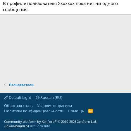
В профиле пользователя Xxxxxxx пока нет ни одного
сообщения.
Пользователи
Default Light
Russian (RU)
Обратная связь
Условия и правила
Политика конфиденциальности
Помощь
R
S
S
®
Community platform by XenForo
© 2010-2026 XenForo Ltd.
Локализация от
XenForo.Info