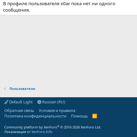
В профиле пользователя x0ar пока нет ни одного
сообщения.
Пользователи
Default Light
Russian (RU)
Обратная связь
Условия и правила
Политика конфиденциальности
Помощь
R
S
S
®
Community platform by XenForo
© 2010-2026 XenForo Ltd.
Локализация от
XenForo.Info