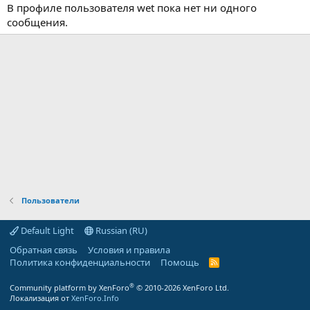
В профиле пользователя wet пока нет ни одного
сообщения.
Пользователи
Default Light
Russian (RU)
Обратная связь
Условия и правила
Политика конфиденциальности
Помощь
R
S
S
®
Community platform by XenForo
© 2010-2026 XenForo Ltd.
Локализация от
XenForo.Info