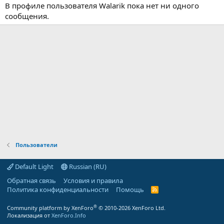
В профиле пользователя Walarik пока нет ни одного
сообщения.
Пользователи
Default Light
Russian (RU)
Обратная связь
Условия и правила
Политика конфиденциальности
Помощь
R
S
S
®
Community platform by XenForo
© 2010-2026 XenForo Ltd.
Локализация от
XenForo.Info