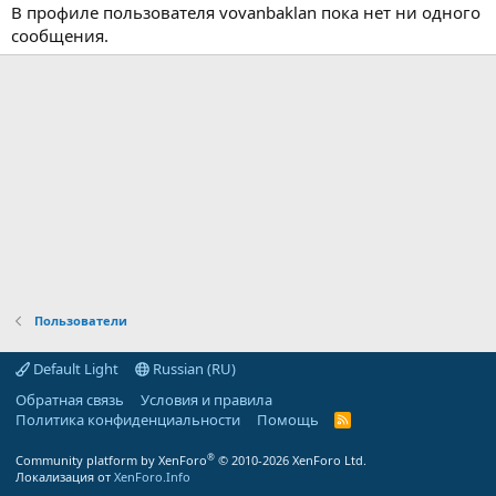
В профиле пользователя vovanbaklan пока нет ни одного
сообщения.
Пользователи
Default Light
Russian (RU)
Обратная связь
Условия и правила
Политика конфиденциальности
Помощь
R
S
S
®
Community platform by XenForo
© 2010-2026 XenForo Ltd.
Локализация от
XenForo.Info