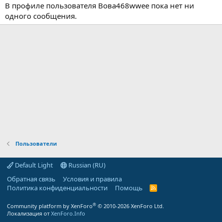
В профиле пользователя Вова468wwee пока нет ни
одного сообщения.
Пользователи
Default Light
Russian (RU)
Обратная связь
Условия и правила
Политика конфиденциальности
Помощь
R
S
S
®
Community platform by XenForo
© 2010-2026 XenForo Ltd.
Локализация от
XenForo.Info