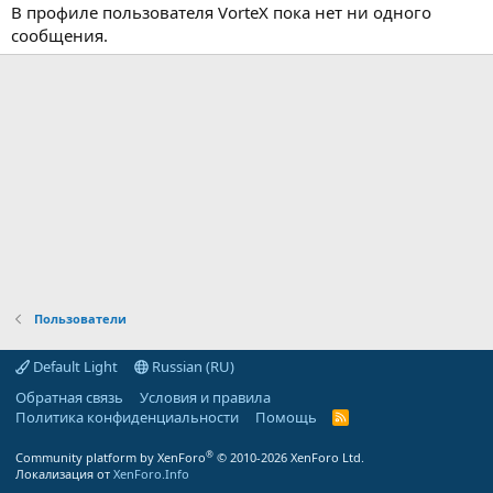
В профиле пользователя VorteX пока нет ни одного
сообщения.
Пользователи
Default Light
Russian (RU)
Обратная связь
Условия и правила
Политика конфиденциальности
Помощь
R
S
S
®
Community platform by XenForo
© 2010-2026 XenForo Ltd.
Локализация от
XenForo.Info