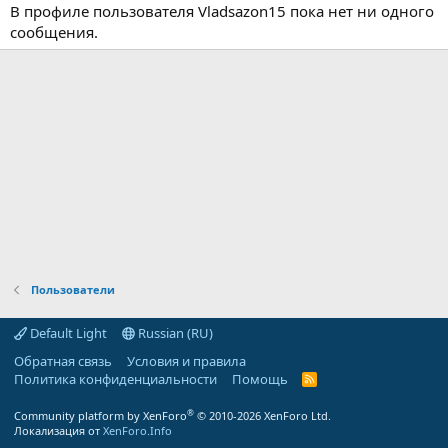
В профиле пользователя Vladsazon15 пока нет ни одного
сообщения.
Пользователи
Default Light
Russian (RU)
Обратная связь
Условия и правила
Политика конфиденциальности
Помощь
R
S
S
®
Community platform by XenForo
© 2010-2026 XenForo Ltd.
Локализация от
XenForo.Info