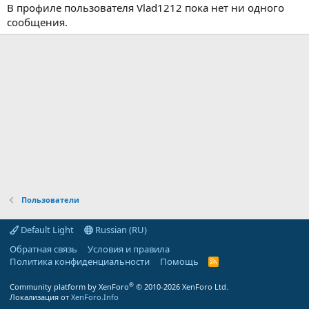
В профиле пользователя Vlad1212 пока нет ни одного
сообщения.
Пользователи
Default Light
Russian (RU)
Обратная связь
Условия и правила
Политика конфиденциальности
Помощь
R
S
S
®
Community platform by XenForo
© 2010-2026 XenForo Ltd.
Локализация от
XenForo.Info