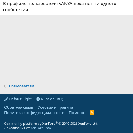
В профиле пользователя VANYA пока нет ни одного
сообщения.
Пользователи
Default Light
Russian (RU)
Обратная связь
Условия и правила
Политика конфиденциальности
Помощь
R
S
S
®
Community platform by XenForo
© 2010-2026 XenForo Ltd.
Локализация от
XenForo.Info