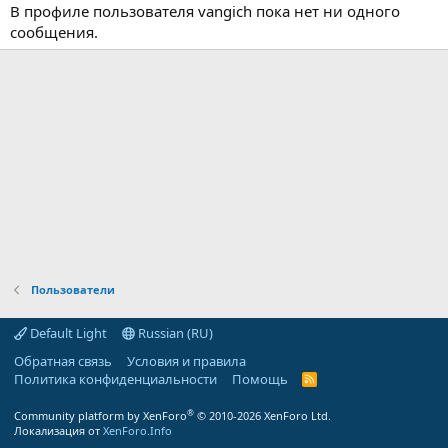
В профиле пользователя vangich пока нет ни одного
сообщения.
Пользователи
Default Light
Russian (RU)
Обратная связь
Условия и правила
Политика конфиденциальности
Помощь
R
S
S
®
Community platform by XenForo
© 2010-2026 XenForo Ltd.
Локализация от
XenForo.Info