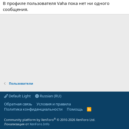
В профиле пользователя Vaha пока нет ни одного
сообщения.
Пользователи
Default Light
Russian (RU)
Обратная связь
Условия и правила
Политика конфиденциальности
Помощь
R
S
S
®
Community platform by XenForo
© 2010-2026 XenForo Ltd.
Локализация от
XenForo.Info