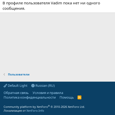
В профиле пользователя Vadim пока нет ни одного
сообщения.
Пользователи
Default Light
Russian (RU)
Обратная связь
Условия и правила
Политика конфиденциальности
Помощь
R
S
S
®
Community platform by XenForo
© 2010-2026 XenForo Ltd.
Локализация от
XenForo.Info