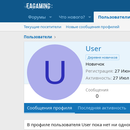
Форумы
Что нового?
Пользовател
Текущие посетители
Новые сообщения профилей
Пользователи
User
U
Деревня новичков
Новичок
Регистрация
27 Июн
Активность
27 Июл
Сообщения
0
Сообщения профиля
Последняя активность
В профиле пользователя User пока нет ни одн