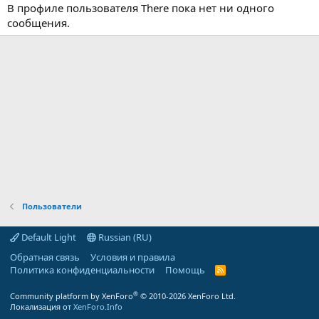
В профиле пользователя There пока нет ни одного
сообщения.
Пользователи
Default Light
Russian (RU)
Обратная связь
Условия и правила
Политика конфиденциальности
Помощь
R
S
S
®
Community platform by XenForo
© 2010-2026 XenForo Ltd.
Локализация от
XenForo.Info