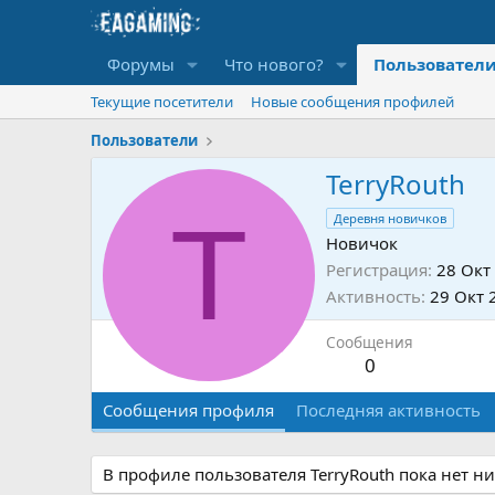
Форумы
Что нового?
Пользовател
Текущие посетители
Новые сообщения профилей
Пользователи
TerryRouth
T
Деревня новичков
Новичок
Регистрация
28 Окт
Активность
29 Окт 
Сообщения
0
Сообщения профиля
Последняя активность
В профиле пользователя TerryRouth пока нет н