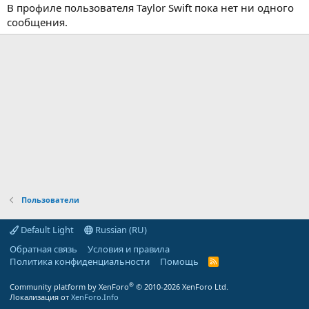
В профиле пользователя Taylor Swift пока нет ни одного
сообщения.
Пользователи
Default Light
Russian (RU)
Обратная связь
Условия и правила
Политика конфиденциальности
Помощь
R
S
S
®
Community platform by XenForo
© 2010-2026 XenForo Ltd.
Локализация от
XenForo.Info