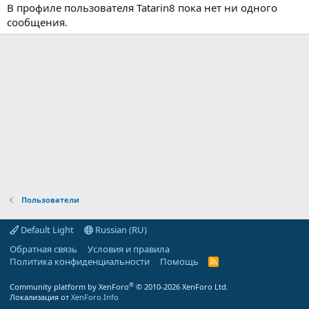
В профиле пользователя Tatarin8 пока нет ни одного
сообщения.
Пользователи
Default Light
Russian (RU)
Обратная связь
Условия и правила
Политика конфиденциальности
Помощь
R
S
S
®
Community platform by XenForo
© 2010-2026 XenForo Ltd.
Локализация от
XenForo.Info