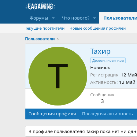
Форумы
Что нового?
Пользовател
Текущие посетители
Новые сообщения профилей
Пользователи
Тахир
Т
Деревня новичков
Новичок
Регистрация
12 Май
Активность
12 Май
Сообщения
3
Сообщения профиля
Последняя активность
В профиле пользователя Тахир пока нет ни од