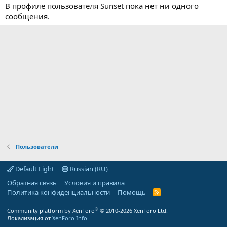
В профиле пользователя Sunset пока нет ни одного
сообщения.
Пользователи
Default Light
Russian (RU)
Обратная связь
Условия и правила
Политика конфиденциальности
Помощь
R
S
S
®
Community platform by XenForo
© 2010-2026 XenForo Ltd.
Локализация от
XenForo.Info