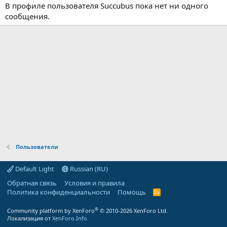
В профиле пользователя Succubus пока нет ни одного
сообщения.
Пользователи
Default Light
Russian (RU)
Обратная связь
Условия и правила
Политика конфиденциальности
Помощь
R
S
S
®
Community platform by XenForo
© 2010-2026 XenForo Ltd.
Локализация от
XenForo.Info