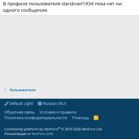
В профиле пользователя starsbravl1934 пока нет ни
одного сообщения.
Пользователи
Default Light
Russian (RU)
Обратная связь
Условия и правила
Политика конфиденциальности
Помощь
R
S
S
®
Community platform by XenForo
© 2010-2026 XenForo Ltd.
Локализация от
XenForo.Info