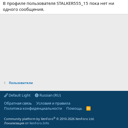
В профиле пользователя STALKER555_15 пока нет ни
одного сообщения.
Пользователи
Default Light
Russian (RU)
Обратная связь
Условия и правила
Политика конфиденциальности
Помощь
R
S
S
®
Community platform by XenForo
© 2010-2026 XenForo Ltd.
Локализация от
XenForo.Info