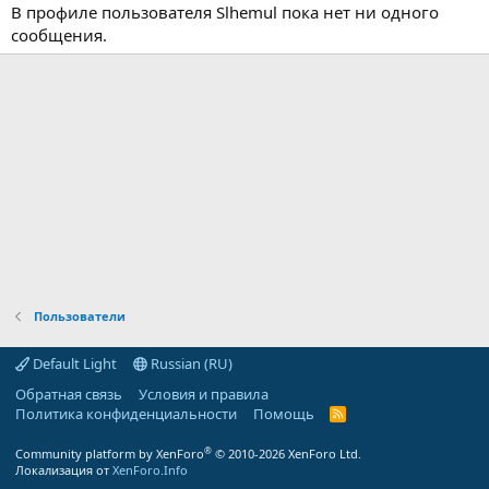
В профиле пользователя Slhemul пока нет ни одного
сообщения.
Пользователи
Default Light
Russian (RU)
Обратная связь
Условия и правила
Политика конфиденциальности
Помощь
R
S
S
®
Community platform by XenForo
© 2010-2026 XenForo Ltd.
Локализация от
XenForo.Info