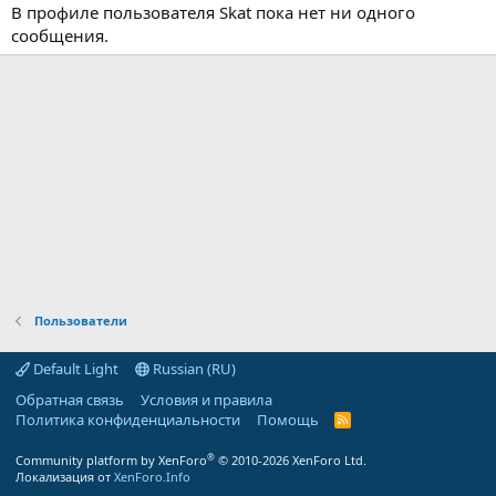
В профиле пользователя Skat пока нет ни одного
сообщения.
Пользователи
Default Light
Russian (RU)
Обратная связь
Условия и правила
Политика конфиденциальности
Помощь
R
S
S
®
Community platform by XenForo
© 2010-2026 XenForo Ltd.
Локализация от
XenForo.Info