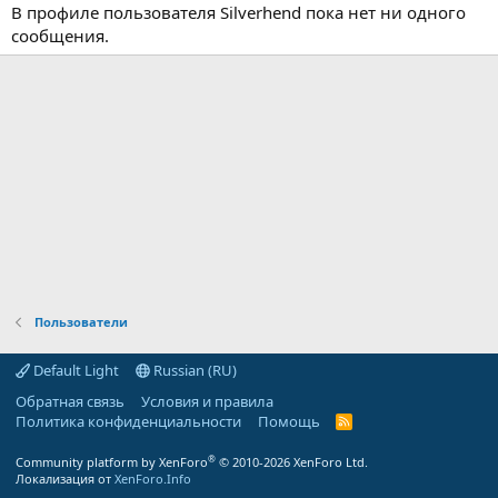
В профиле пользователя Silverhend пока нет ни одного
сообщения.
Пользователи
Default Light
Russian (RU)
Обратная связь
Условия и правила
Политика конфиденциальности
Помощь
R
S
S
®
Community platform by XenForo
© 2010-2026 XenForo Ltd.
Локализация от
XenForo.Info