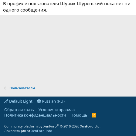
В профиле пользователя Шурик Шуренский пока нет ни
одного сообщения.
Пользователи
Default Light
Russian (RU)
Обратная связь
Условия и правила
Политика конфиденциальности
Помощь
R
S
S
®
Community platform by XenForo
© 2010-2026 XenForo Ltd.
Локализация от
XenForo.Info