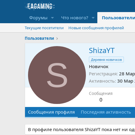
Форумы
Что нового?
Пользовател
Текущие посетители
Новые сообщения профилей
Пользователи
ShizaYT
S
Деревня новичков
Новичок
Регистрация
28 Мар
Активность
30 Мар
Сообщения
0
Сообщения профиля
Последняя активность
В профиле пользователя ShizaYT пока нет ни о