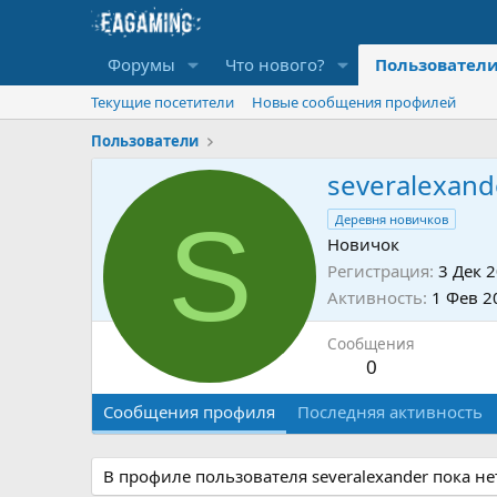
Форумы
Что нового?
Пользовател
Текущие посетители
Новые сообщения профилей
Пользователи
severalexand
S
Деревня новичков
Новичок
Регистрация
3 Дек 
Активность
1 Фев 2
Сообщения
0
Сообщения профиля
Последняя активность
В профиле пользователя severalexander пока н