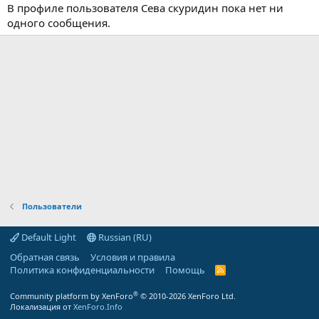
В профиле пользователя Сева скуридин пока нет ни
одного сообщения.
Пользователи
Default Light
Russian (RU)
Обратная связь
Условия и правила
Политика конфиденциальности
Помощь
R
S
S
®
Community platform by XenForo
© 2010-2026 XenForo Ltd.
Локализация от
XenForo.Info