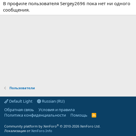
В профиле пользователя Sergey2696 пока нет ни одного
сообщения.
Пользователи
Default Light
Russian (RU)
Обратная связь
Условия и правила
Политика конфиденциальности
Помощь
R
S
S
®
Community platform by XenForo
© 2010-2026 XenForo Ltd.
Локализация от
XenForo.Info