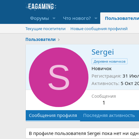
Форумы
Что нового?
Пользовател
Текущие посетители
Новые сообщения профилей
Пользователи
Sergei
S
Деревня новичков
Новичок
Регистрация
31 Июл
Активность
5 Окт 2
Сообщения
1
Сообщения профиля
Последняя активность
В профиле пользователя Sergei пока нет ни од