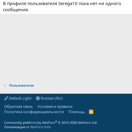
В профиле пользователя Serega10 пока нет ни одного
сообщения.
Пользователи
Default Light
Russian (RU)
Обратная связь
Условия и правила
Политика конфиденциальности
Помощь
R
S
S
®
Community platform by XenForo
© 2010-2026 XenForo Ltd.
Локализация от
XenForo.Info