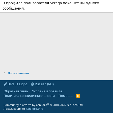
В профиле пользователя Serega пока нет ни одного
сообщения.
Пользователи
Default Light
Russian (RU)
Обратная связь
Условия и правила
Политика конфиденциальности
Помощь
R
S
S
®
Community platform by XenForo
© 2010-2026 XenForo Ltd.
Локализация от
XenForo.Info