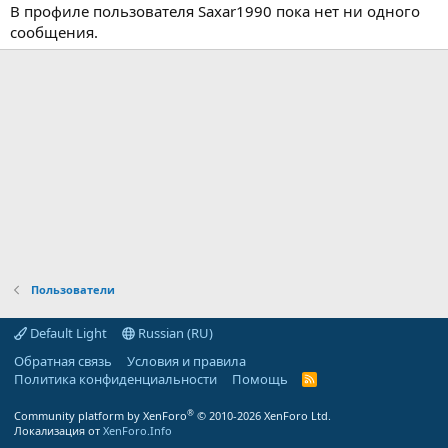
В профиле пользователя Saxar1990 пока нет ни одного
сообщения.
Пользователи
Default Light
Russian (RU)
Обратная связь
Условия и правила
Политика конфиденциальности
Помощь
R
S
S
®
Community platform by XenForo
© 2010-2026 XenForo Ltd.
Локализация от
XenForo.Info