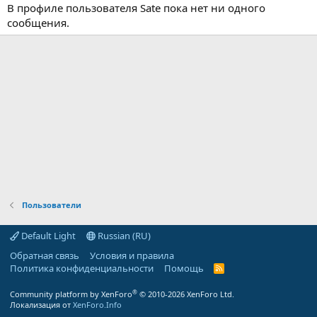
В профиле пользователя Sate пока нет ни одного
сообщения.
Пользователи
Default Light
Russian (RU)
Обратная связь
Условия и правила
Политика конфиденциальности
Помощь
R
S
S
®
Community platform by XenForo
© 2010-2026 XenForo Ltd.
Локализация от
XenForo.Info