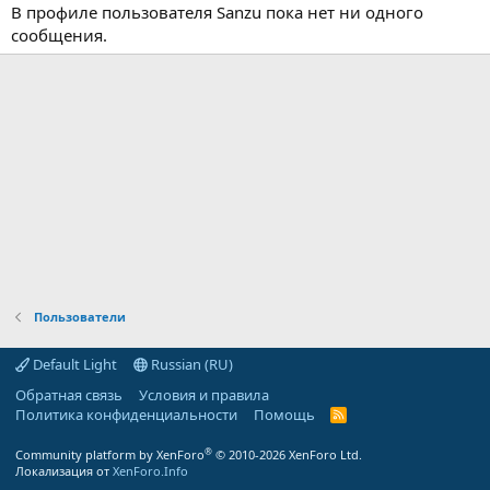
В профиле пользователя Sanzu пока нет ни одного
сообщения.
Пользователи
Default Light
Russian (RU)
Обратная связь
Условия и правила
Политика конфиденциальности
Помощь
R
S
S
®
Community platform by XenForo
© 2010-2026 XenForo Ltd.
Локализация от
XenForo.Info