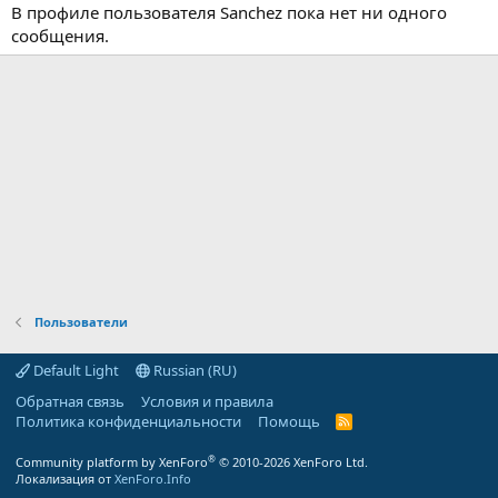
В профиле пользователя Sanchez пока нет ни одного
сообщения.
Пользователи
Default Light
Russian (RU)
Обратная связь
Условия и правила
Политика конфиденциальности
Помощь
R
S
S
®
Community platform by XenForo
© 2010-2026 XenForo Ltd.
Локализация от
XenForo.Info