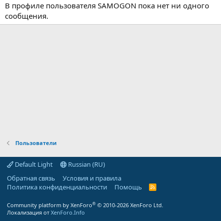
В профиле пользователя SAMOGON пока нет ни одного
сообщения.
Пользователи
Default Light
Russian (RU)
Обратная связь
Условия и правила
Политика конфиденциальности
Помощь
R
S
S
®
Community platform by XenForo
© 2010-2026 XenForo Ltd.
Локализация от
XenForo.Info