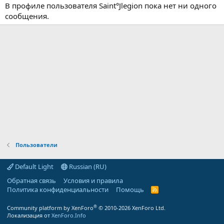
В профиле пользователя Saint°Jlegion пока нет ни одного
сообщения.
Пользователи
Default Light
Russian (RU)
Обратная связь
Условия и правила
Политика конфиденциальности
Помощь
R
S
S
®
Community platform by XenForo
© 2010-2026 XenForo Ltd.
Локализация от
XenForo.Info