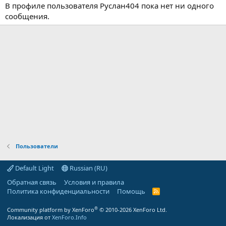
В профиле пользователя Руслан404 пока нет ни одного
сообщения.
Пользователи
Default Light
Russian (RU)
Обратная связь
Условия и правила
Политика конфиденциальности
Помощь
R
S
S
®
Community platform by XenForo
© 2010-2026 XenForo Ltd.
Локализация от
XenForo.Info