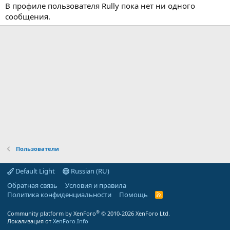
В профиле пользователя Rully пока нет ни одного
сообщения.
Пользователи
Default Light
Russian (RU)
Обратная связь
Условия и правила
Политика конфиденциальности
Помощь
R
S
S
®
Community platform by XenForo
© 2010-2026 XenForo Ltd.
Локализация от
XenForo.Info