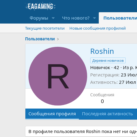
Форумы
Что нового?
Пользовател
Текущие посетители
Новые сообщения профилей
Пользователи
Roshin
R
Деревня новичков
Новичок
·
42
·
Из
р.
Регистрация
23 Июл
Активность
27 Июл
Сообщения
0
Сообщения профиля
Последняя активность
В профиле пользователя Roshin пока нет ни од