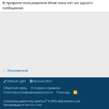
В профиле пользователя Rinat пока нет ни одного
сообщения.
Пользователи
Default Light
Russian (RU)
Обратная связь
Условия и правила
Политика конфиденциальности
Помощь
R
S
S
®
Community platform by XenForo
© 2010-2026 XenForo Ltd.
Локализация от
XenForo.Info