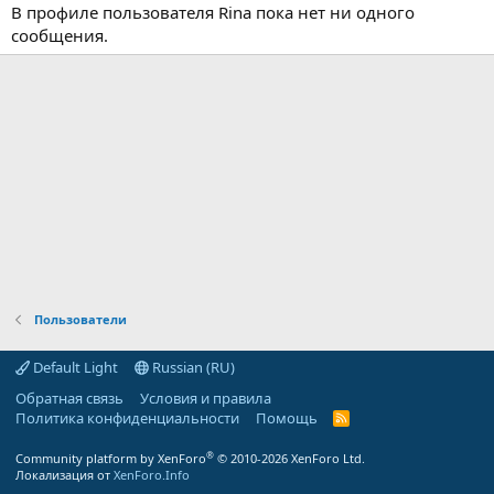
В профиле пользователя Rina пока нет ни одного
сообщения.
Пользователи
Default Light
Russian (RU)
Обратная связь
Условия и правила
Политика конфиденциальности
Помощь
R
S
S
®
Community platform by XenForo
© 2010-2026 XenForo Ltd.
Локализация от
XenForo.Info