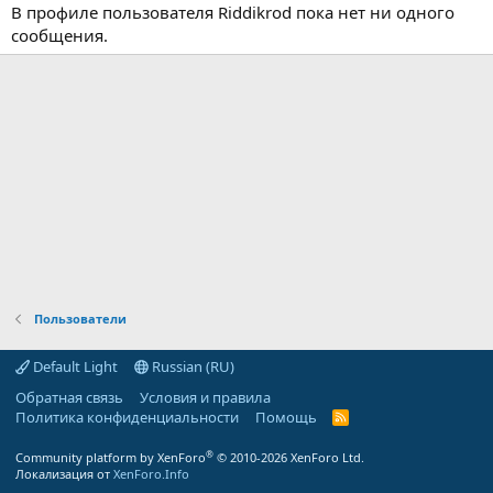
В профиле пользователя Riddikrod пока нет ни одного
сообщения.
Пользователи
Default Light
Russian (RU)
Обратная связь
Условия и правила
Политика конфиденциальности
Помощь
R
S
S
®
Community platform by XenForo
© 2010-2026 XenForo Ltd.
Локализация от
XenForo.Info