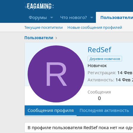
Форумы
Что нового?
Пользовател
Текущие посетители
Новые сообщения профилей
Пользователи
RedSef
R
Деревня новичков
Новичок
Регистрация
14 Фев
Активность
14 Фев 
Сообщения
0
Сообщения профиля
Последняя активность
В профиле пользователя RedSef пока нет ни од