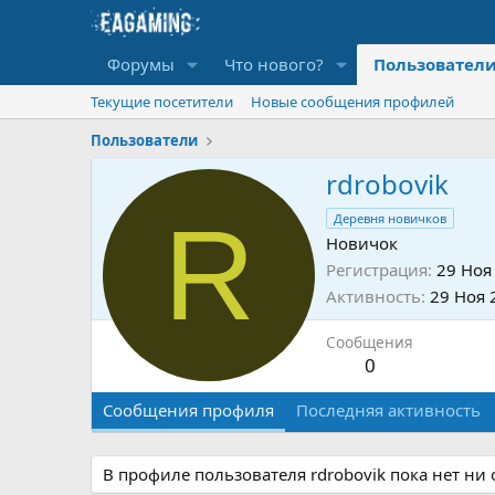
Форумы
Что нового?
Пользовател
Текущие посетители
Новые сообщения профилей
Пользователи
rdrobovik
R
Деревня новичков
Новичок
Регистрация
29 Ноя
Активность
29 Ноя 
Сообщения
0
Сообщения профиля
Последняя активность
В профиле пользователя rdrobovik пока нет ни