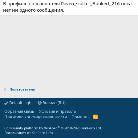
В профиле пользователя Raven_stalker_Bunkert_216 пока
нет ни одного сообщения.
Пользователи
Default Light
Russian (RU)
Обратная связь
Условия и правила
Политика конфиденциальности
Помощь
R
S
S
®
Community platform by XenForo
© 2010-2026 XenForo Ltd.
Локализация от
XenForo.Info